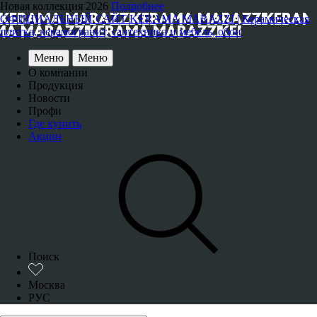
Новая коллекция 2026
Подробнее
ОФИЦИАЛЬНЫЙ САЙТ KERAMA MARAZZI | Керамическая
плитка, керамогранит, сантехника и мебель, обои
Меню
Меню
О компании
Продукция
Новости
Профи
Где купить
Акции
Поиск
Москва
РУС