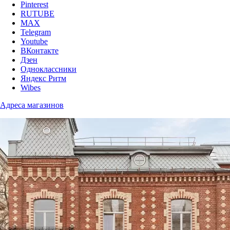
Pinterest
RUTUBE
MAX
Telegram
Youtube
ВКонтакте
Дзен
Одноклассники
Яндекс Ритм
Wibes
Адреса магазинов