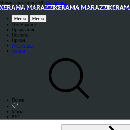
Новая коллекция 2026
Подробнее
ОФИЦИАЛЬНЫЙ САЙТ KERAMA MARAZZI | Керамическая плитка
Меню
Меню
О компании
Продукция
Новости
Профи
Где купить
Акции
Поиск
Москва
РУС