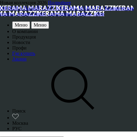
Новая коллекция 2026
Подробнее
ОФИЦИАЛЬНЫЙ САЙТ KERAMA MARAZZI | Керамическая
плитка, керамогранит, сантехника и мебель, обои
Меню
Меню
О компании
Продукция
Новости
Профи
Где купить
Акции
Поиск
Москва
РУС