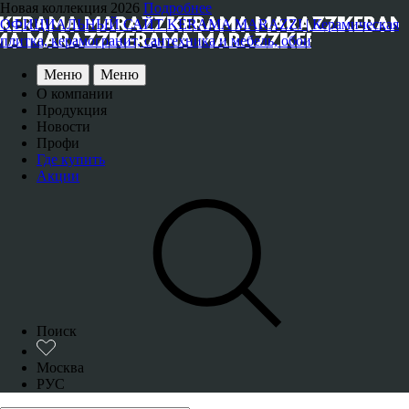
Новая коллекция 2026
Подробнее
ОФИЦИАЛЬНЫЙ САЙТ KERAMA MARAZZI | Керамическая
плитка, керамогранит, сантехника и мебель, обои
Меню
Меню
О компании
Продукция
Новости
Профи
Где купить
Акции
Поиск
Москва
РУС