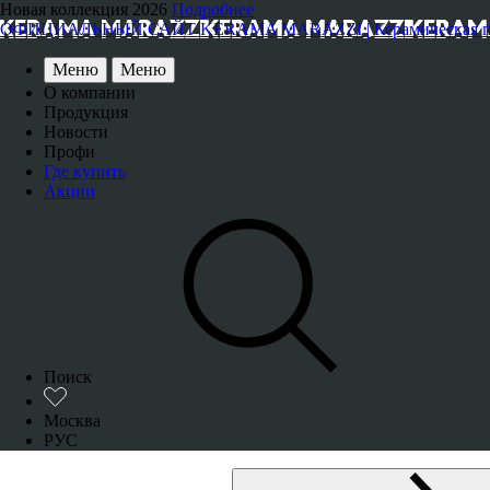
Новая коллекция 2026
Подробнее
ОФИЦИАЛЬНЫЙ САЙТ KERAMA MARAZZI | Керамическая плитка
Меню
Меню
О компании
Продукция
Новости
Профи
Где купить
Акции
Поиск
Москва
РУС