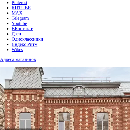
Pinterest
RUTUBE
MAX
Telegram
Youtube
ВКонтакте
Дзен
Одноклассники
Яндекс Ритм
Wibes
Адреса магазинов