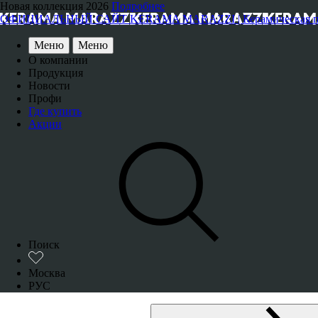
Новая коллекция 2026
Подробнее
ОФИЦИАЛЬНЫЙ САЙТ KERAMA MARAZZI | Керамическая плитка
Меню
Меню
О компании
Продукция
Новости
Профи
Где купить
Акции
Поиск
Москва
РУС