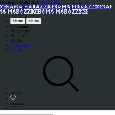
Новая коллекция 2026
Подробнее
ОФИЦИАЛЬНЫЙ САЙТ KERAMA MARAZZI | Керамическая
плитка, керамогранит, сантехника и мебель, обои
Меню
Меню
О компании
Продукция
Новости
Профи
Где купить
Акции
Поиск
Москва
РУС