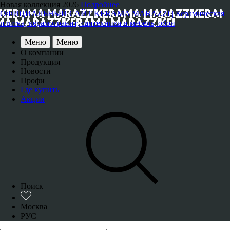
Новая коллекция 2026
Подробнее
ОФИЦИАЛЬНЫЙ САЙТ KERAMA MARAZZI | Керамическая
плитка, керамогранит, сантехника и мебель, обои
Меню
Меню
О компании
Продукция
Новости
Профи
Где купить
Акции
Поиск
Москва
РУС