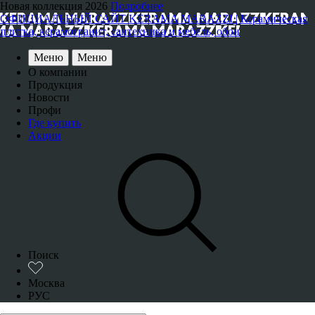
Новая коллекция 2026
Подробнее
ОФИЦИАЛЬНЫЙ САЙТ KERAMA MARAZZI | Керамическая
плитка, керамогранит, сантехника и мебель, обои
Меню
Меню
О компании
Продукция
Новости
Профи
Где купить
Акции
Поиск
Москва
РУС