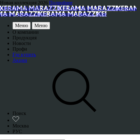
Новая коллекция 2026
Подробнее
ОФИЦИАЛЬНЫЙ САЙТ KERAMA MARAZZI | Керамическая
плитка, керамогранит, сантехника и мебель, обои
Меню
Меню
О компании
Продукция
Новости
Профи
Где купить
Акции
Поиск
Москва
РУС