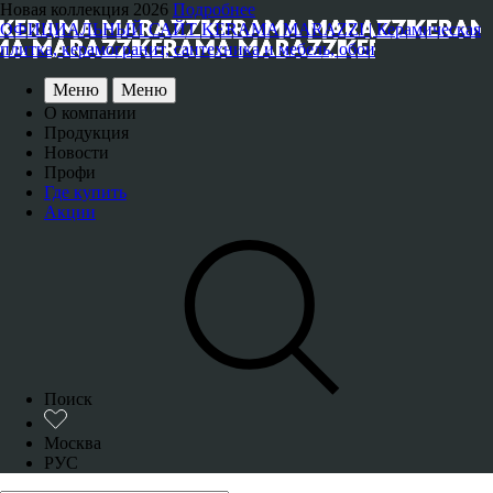
Новая коллекция 2026
Подробнее
ОФИЦИАЛЬНЫЙ САЙТ KERAMA MARAZZI | Керамическая
плитка, керамогранит, сантехника и мебель, обои
Меню
Меню
О компании
Продукция
Новости
Профи
Где купить
Акции
Поиск
Москва
РУС