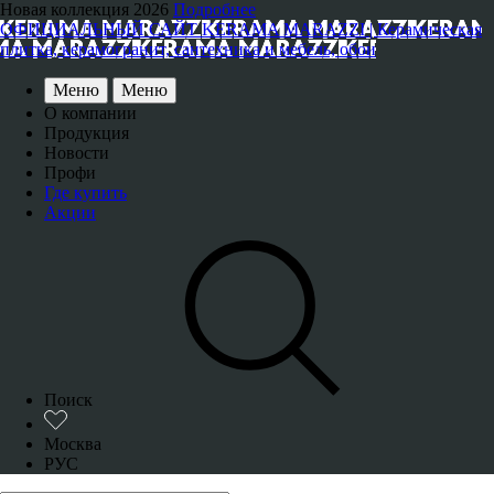
Новая коллекция 2026
Подробнее
ОФИЦИАЛЬНЫЙ САЙТ KERAMA MARAZZI | Керамическая
плитка, керамогранит, сантехника и мебель, обои
Меню
Меню
О компании
Продукция
Новости
Профи
Где купить
Акции
Поиск
Москва
РУС