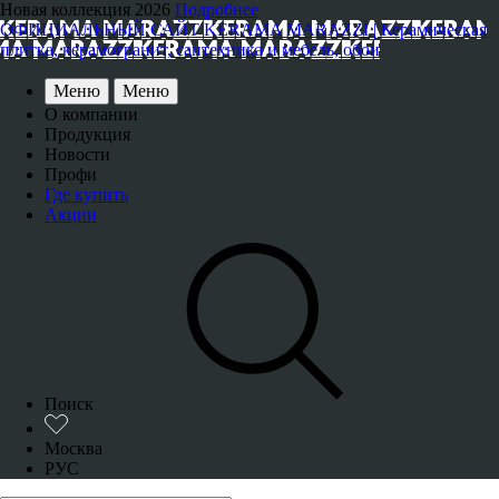
Новая коллекция 2026
Подробнее
ОФИЦИАЛЬНЫЙ САЙТ KERAMA MARAZZI | Керамическая
плитка, керамогранит, сантехника и мебель, обои
Меню
Меню
О компании
Продукция
Новости
Профи
Где купить
Акции
Поиск
Москва
РУС