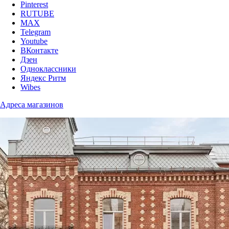
Pinterest
RUTUBE
MAX
Telegram
Youtube
ВКонтакте
Дзен
Одноклассники
Яндекс Ритм
Wibes
Адреса магазинов