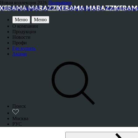
Новая коллекция 2026
Подробнее
ОФИЦИАЛЬНЫЙ САЙТ KERAMA MARAZZI | Керамическая плитка
Меню
Меню
О компании
Продукция
Новости
Профи
Где купить
Акции
Поиск
Москва
РУС