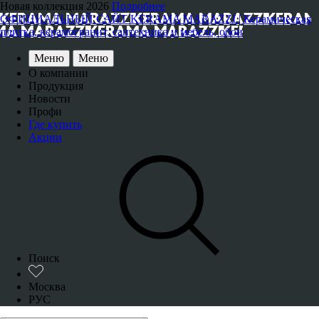
Новая коллекция 2026
Подробнее
ОФИЦИАЛЬНЫЙ САЙТ KERAMA MARAZZI | Керамическая
плитка, керамогранит, сантехника и мебель, обои
Меню
Меню
О компании
Продукция
Новости
Профи
Где купить
Акции
Поиск
Москва
РУС