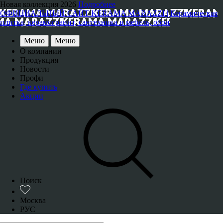
Новая коллекция 2026
Подробнее
ОФИЦИАЛЬНЫЙ САЙТ KERAMA MARAZZI | Керамическая
плитка, керамогранит, сантехника и мебель, обои
Меню
Меню
О компании
Продукция
Новости
Профи
Где купить
Акции
Поиск
Москва
РУС