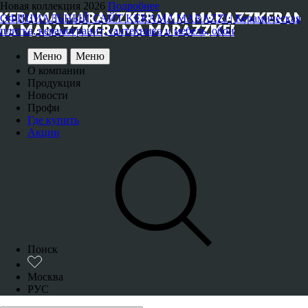
Новая коллекция 2026
Подробнее
ОФИЦИАЛЬНЫЙ САЙТ KERAMA MARAZZI | Керамическая
плитка, керамогранит, сантехника и мебель, обои
Меню
Меню
О компании
Продукция
Новости
Профи
Где купить
Акции
Поиск
Москва
РУС