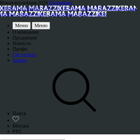
Новая коллекция 2026
Подробнее
ОФИЦИАЛЬНЫЙ САЙТ KERAMA MARAZZI | Керамическая
плитка, керамогранит, сантехника и мебель, обои
Меню
Меню
О компании
Продукция
Новости
Профи
Где купить
Акции
Поиск
Москва
РУС