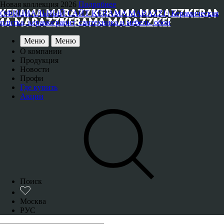
Новая коллекция 2026
Подробнее
ОФИЦИАЛЬНЫЙ САЙТ KERAMA MARAZZI | Керамическая
плитка, керамогранит, сантехника и мебель, обои
Меню
Меню
О компании
Продукция
Новости
Профи
Где купить
Акции
Поиск
Москва
РУС