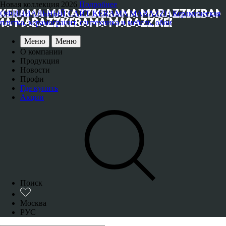
Новая коллекция 2026
Подробнее
ОФИЦИАЛЬНЫЙ САЙТ KERAMA MARAZZI | Керамическая
плитка, керамогранит, сантехника и мебель, обои
Меню
Меню
О компании
Продукция
Новости
Профи
Где купить
Акции
Поиск
Москва
РУС