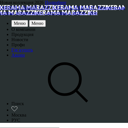
Новая коллекция 2026
Подробнее
ОФИЦИАЛЬНЫЙ САЙТ KERAMA MARAZZI | Керамическая
плитка, керамогранит, сантехника и мебель, обои
Меню
Меню
О компании
Продукция
Новости
Профи
Где купить
Акции
Поиск
Москва
РУС