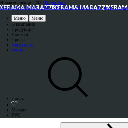
Новая коллекция 2026
Подробнее
ОФИЦИАЛЬНЫЙ САЙТ KERAMA MARAZZI | Керамическая плитка
Меню
Меню
О компании
Продукция
Новости
Профи
Где купить
Акции
Поиск
Москва
РУС