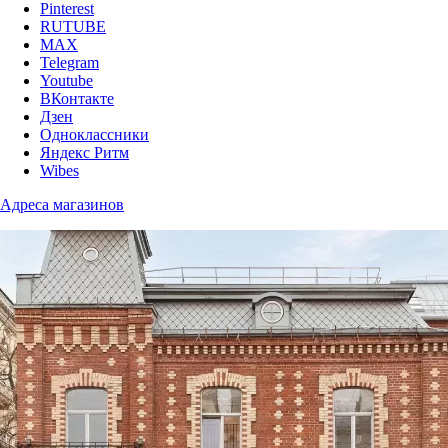
Pinterest
RUTUBE
MAX
Telegram
Youtube
ВКонтакте
Дзен
Одноклассники
Яндекс Ритм
Wibes
Адреса магазинов