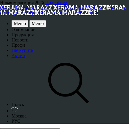
Новая коллекция 2026
Подробнее
ОФИЦИАЛЬНЫЙ САЙТ KERAMA MARAZZI | Керамическая
плитка, керамогранит, сантехника и мебель, обои
Меню
Меню
О компании
Продукция
Новости
Профи
Где купить
Акции
Поиск
Москва
РУС