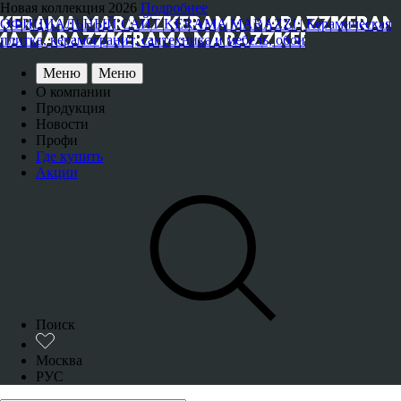
Новая коллекция 2026
Подробнее
ОФИЦИАЛЬНЫЙ САЙТ KERAMA MARAZZI | Керамическая
плитка, керамогранит, сантехника и мебель, обои
Меню
Меню
О компании
Продукция
Новости
Профи
Где купить
Акции
Поиск
Москва
РУС