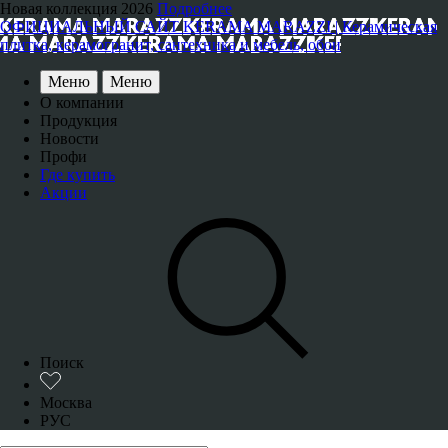
Новая коллекция 2026
Подробнее
ОФИЦИАЛЬНЫЙ САЙТ KERAMA MARAZZI | Керамическая
плитка, керамогранит, сантехника и мебель, обои
Меню
Меню
О компании
Продукция
Новости
Профи
Где купить
Акции
Поиск
Москва
РУС