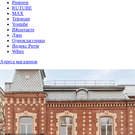
Pinterest
RUTUBE
MAX
Telegram
Youtube
ВКонтакте
Дзен
Одноклассники
Яндекс Ритм
Wibes
Адреса магазинов