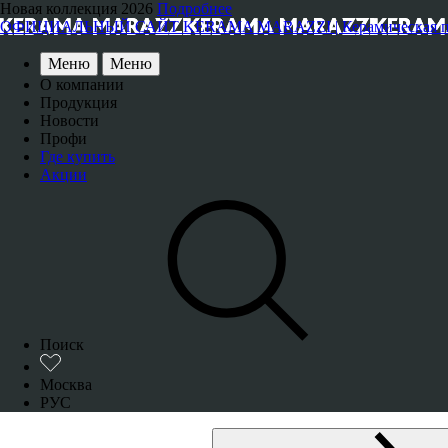
Новая коллекция 2026
Подробнее
ОФИЦИАЛЬНЫЙ САЙТ KERAMA MARAZZI | Керамическая плитка
Меню
Меню
О компании
Продукция
Новости
Профи
Где купить
Акции
Поиск
Москва
РУС