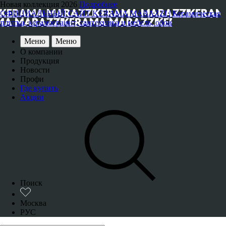
Новая коллекция 2026
Подробнее
ОФИЦИАЛЬНЫЙ САЙТ KERAMA MARAZZI | Керамическая
плитка, керамогранит, сантехника и мебель, обои
Меню
Меню
О компании
Продукция
Новости
Профи
Где купить
Акции
Поиск
Москва
РУС