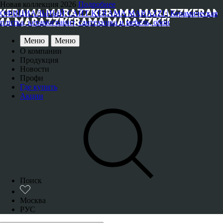
Новая коллекция 2026
Подробнее
ОФИЦИАЛЬНЫЙ САЙТ KERAMA MARAZZI | Керамическая
плитка, керамогранит, сантехника и мебель, обои
Меню
Меню
О компании
Продукция
Новости
Профи
Где купить
Акции
Поиск
Москва
РУС