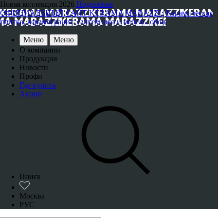
Новая коллекция 2026
Подробнее
ОФИЦИАЛЬНЫЙ САЙТ KERAMA MARAZZI | Керамическая
плитка, керамогранит, сантехника и мебель, обои
Меню
Меню
О компании
Продукция
Новости
Профи
Где купить
Акции
Поиск
Москва
РУС