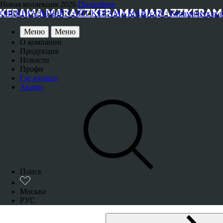
Новая коллекция 2026
Подробнее
ОФИЦИАЛЬНЫЙ САЙТ KERAMA MARAZZI | Керамическая плитка
Меню
Меню
О компании
Продукция
Новости
Профи
Где купить
Акции
Поиск
Москва
РУС