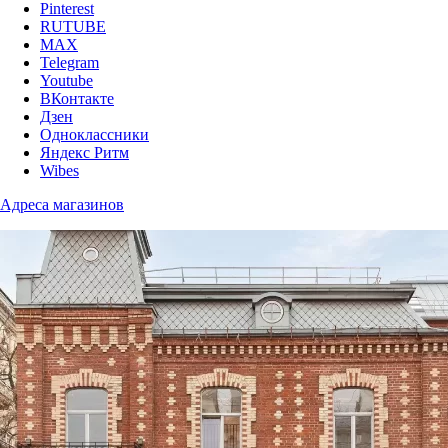
Pinterest
RUTUBE
MAX
Telegram
Youtube
ВКонтакте
Дзен
Одноклассники
Яндекс Ритм
Wibes
Адреса магазинов