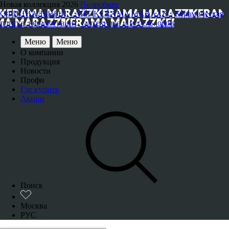
Новая коллекция 2026
Подробнее
ОФИЦИАЛЬНЫЙ САЙТ KERAMA MARAZZI | Керамическая
плитка, керамогранит, сантехника и мебель, обои
Меню
Меню
О компании
Продукция
Новости
Профи
Где купить
Акции
Поиск
Москва
РУС