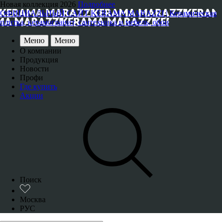
Новая коллекция 2026
Подробнее
ОФИЦИАЛЬНЫЙ САЙТ KERAMA MARAZZI | Керамическая
плитка, керамогранит, сантехника и мебель, обои
Меню
Меню
О компании
Продукция
Новости
Профи
Где купить
Акции
Поиск
Москва
РУС